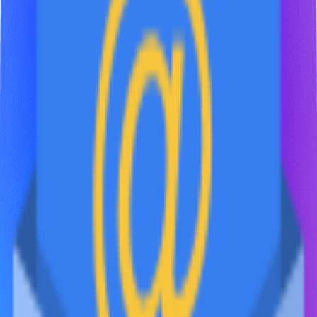
ЮТЭК
Производство и поставка товаров PEST CONTROL с 2003
года
Навигация
FAQ
Документация
Аренда
Контакты
8 (800) 201-41-25
+7 (495) 155-41-25
+7 (962) 016-41-25
+44 7726 326-870
info@yutec.ru