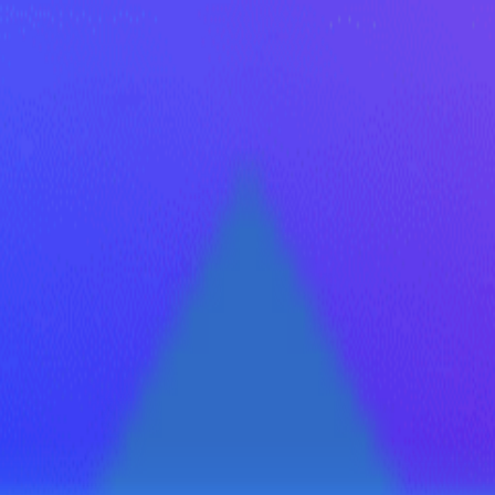
иональные уничтожители насе