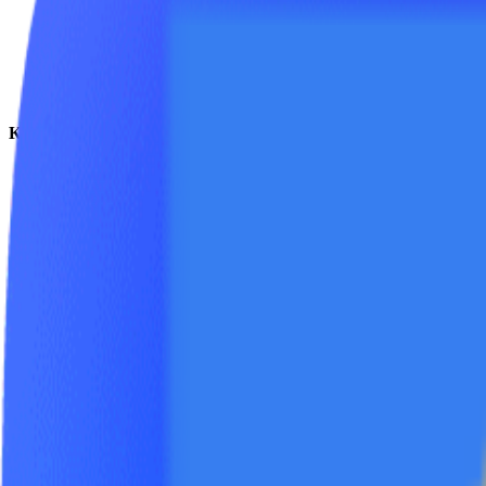
FAQ
Документация
Аренда
Контакты
8 (800) 201-41-25
+7 (495) 155-41-25
+7 (962) 016-41-25
+44 7726 326-870
info@yutec.ru
Социальные сети