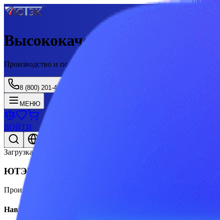
Высококачественные професс
Производство и поставка товаров PEST CONTROL с 2003 года
8 (800) 201-41-25
МЕНЮ
ВОЙТИ
Рус/Eng
Загрузка...
ЮТЭК
Производство и поставка товаров PEST CONTROL с 2003 года
Навигация