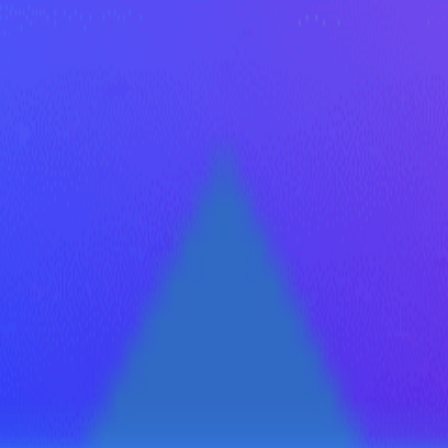
иональные уничтожители насе