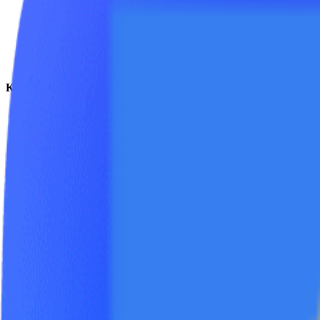
FAQ
Документация
Аренда
Контакты
8 (800) 201-41-25
+7 (495) 155-41-25
+7 (962) 016-41-25
+44 7726 326-870
info@yutec.ru
Социальные сети