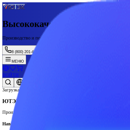
Высококачественные професс
Производство и поставка товаров PEST CONTROL с 2003 года
8 (800) 201-41-25
МЕНЮ
ВОЙТИ
Рус/Eng
Загрузка...
ЮТЭК
Производство и поставка товаров PEST CONTROL с 2003 года
Навигация