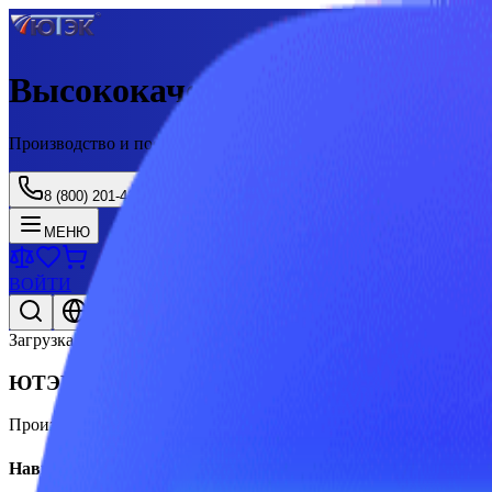
Высококачественные професс
Производство и поставка товаров PEST CONTROL с 2003 года
8 (800) 201-41-25
МЕНЮ
ВОЙТИ
Рус/Eng
Загрузка...
ЮТЭК
Производство и поставка товаров PEST CONTROL с 2003 года
Навигация