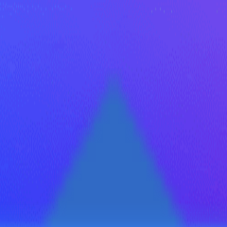
иональные уничтожители насе