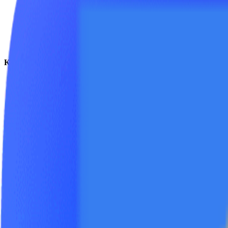
FAQ
Документация
Аренда
Контакты
8 (800) 201-41-25
+7 (495) 155-41-25
+7 (962) 016-41-25
+44 7726 326-870
info@yutec.ru
Социальные сети