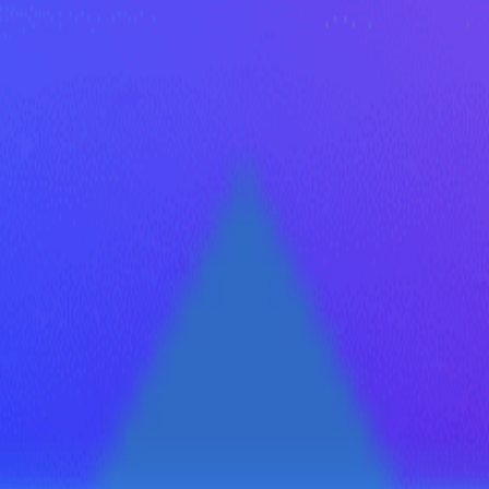
иональные уничтожители насе