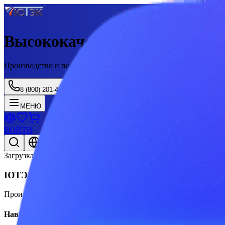
Высококачественные професс
Производство и поставка товаров PEST CONTROL с 2003 года
8 (800) 201-41-25
МЕНЮ
ВОЙТИ
Рус/Eng
Загрузка...
ЮТЭК
Производство и поставка товаров PEST CONTROL с 2003 года
Навигация