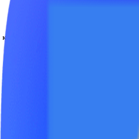
FAQ
Документация
Аренда
Контакты
8 (800) 201-41-25
+7 (495) 155-41-25
+7 (962) 016-41-25
+44 7726 326-870
info@yutec.ru
Социальные сети